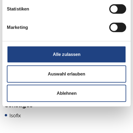
Multimedia
Statistiken
Apple CarPlay
Rückfahrkamera
Marketing
Navigationssystem
Android Auto
Alle zulassen
DAB Radio
Auswahl erlauben
Radio
Ablehnen
Sonstiges
Isofix