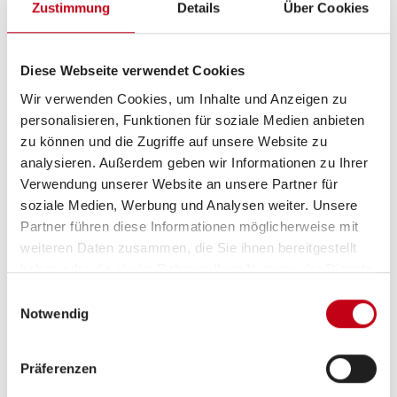
Aufbau
Zustimmung
Details
Über Cookies
Markise
Diese Webseite verwendet Cookies
GFK-Dach
Wir verwenden Cookies, um Inhalte und Anzeigen zu
personalisieren, Funktionen für soziale Medien anbieten
zu können und die Zugriffe auf unsere Website zu
analysieren. Außerdem geben wir Informationen zu Ihrer
Küche
Verwendung unserer Website an unsere Partner für
Kompressor-Kühlschrank
soziale Medien, Werbung und Analysen weiter. Unsere
Partner führen diese Informationen möglicherweise mit
weiteren Daten zusammen, die Sie ihnen bereitgestellt
haben oder die sie im Rahmen Ihrer Nutzung der Dienste
Sanitär
gesammelt haben.
Einwilligungsauswahl
Notwendig
WC
Präferenzen