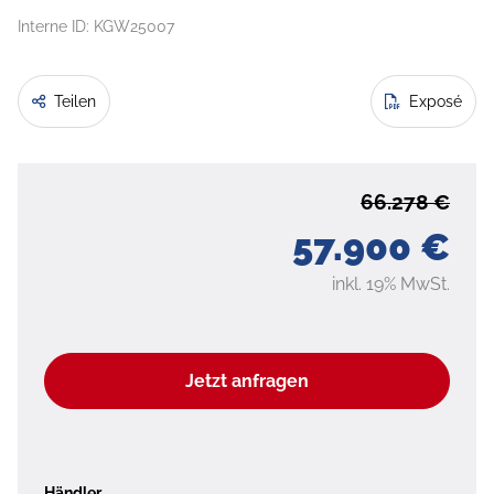
Interne ID: KGW25007
Teilen
Exposé
66.278 €
57.900 €
inkl. 19% MwSt.
Jetzt anfragen
Händler