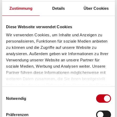
Ausstattung
Zustimmung
Details
Über Cookies
Fahrgestell
Zentralverriegelung
Diese Webseite verwendet Cookies
ABS
Wir verwenden Cookies, um Inhalte und Anzeigen zu
personalisieren, Funktionen für soziale Medien anbieten
Servolenkung
zu können und die Zugriffe auf unsere Website zu
analysieren. Außerdem geben wir Informationen zu Ihrer
Verwendung unserer Website an unsere Partner für
soziale Medien, Werbung und Analysen weiter. Unsere
Aufbau
Partner führen diese Informationen möglicherweise mit
weiteren Daten zusammen, die Sie ihnen bereitgestellt
Fahrradträger für 2 Räder
haben oder die sie im Rahmen Ihrer Nutzung der Dienste
Markise
gesammelt haben.
Einwilligungsauswahl
Notwendig
Präferenzen