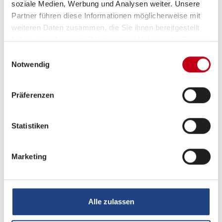
Multimedia
soziale Medien, Werbung und Analysen weiter. Unsere
Partner führen diese Informationen möglicherweise mit
DAB Radio
weiteren Daten zusammen, die Sie ihnen bereitgestellt
haben oder die sie im Rahmen Ihrer Nutzung der Dienste
Navigationssystem
gesammelt haben.
Einwilligungsauswahl
Rückfahrkamera
Notwendig
SAT-Anlage automatisch
Präferenzen
TV
TV-Halter
Statistiken
Marketing
Elektro
Lithiumbatterie
Alle zulassen