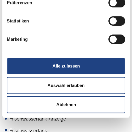
Umluftanlage
Präferenzen
Statistiken
Küche
Marketing
Kompressor-Kühlschrank
2-Flammkocher
Alle zulassen
Sanitär
Auswahl erlauben
Warmwasser
Ablehnen
Raumbad
Frischwassertank-Anzeige
Frischwassertank