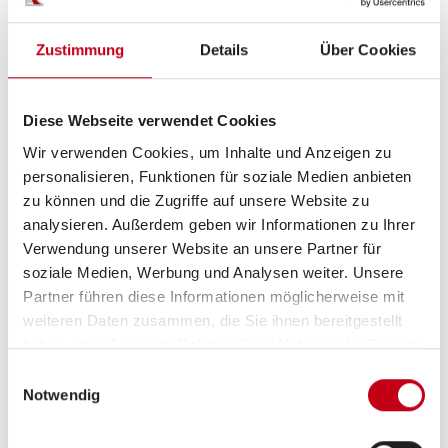
Zustimmung
Details
Über Cookies
Inneneinrichtung
LED-Beleuchtung
Diese Webseite verwendet Cookies
Wir verwenden Cookies, um Inhalte und Anzeigen zu
Insektenschutztür 1/1
personalisieren, Funktionen für soziale Medien anbieten
Fahrerhaussitze drehbar
zu können und die Zugriffe auf unsere Website zu
analysieren. Außerdem geben wir Informationen zu Ihrer
Fahrerhaus-Verdunklungssystem
Verwendung unserer Website an unsere Partner für
soziale Medien, Werbung und Analysen weiter. Unsere
Partner führen diese Informationen möglicherweise mit
weiteren Daten zusammen, die Sie ihnen bereitgestellt
Heizung / Klima
haben oder die sie im Rahmen Ihrer Nutzung der Dienste
gesammelt haben.
Klimaautomatik
Einwilligungsauswahl
Notwendig
Dieselheizung