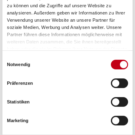
zu können und die Zugriffe auf unsere Website zu
analysieren. Außerdem geben wir Informationen zu Ihrer
Verwendung unserer Website an unsere Partner für
soziale Medien, Werbung und Analysen weiter. Unsere
Partner führen diese Informationen möglicherweise mit
weiteren Daten zusammen, die Sie ihnen bereitgestellt
haben oder die sie im Rahmen Ihrer Nutzung der Dienste
gesammelt haben.
Einwilligungsauswahl
Grundrissbeschreibung
Notwendig
Einzelbett
ab 2 Schlafplätze
Präferenzen
Statistiken
Schlafplätze
2
Marketing
Anzahl der Sitze mit Gurt
4