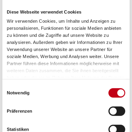
Lederlenkrad
Diese Webseite verwendet Cookies
ABS
Wir verwenden Cookies, um Inhalte und Anzeigen zu
personalisieren, Funktionen für soziale Medien anbieten
ESP
zu können und die Zugriffe auf unsere Website zu
analysieren. Außerdem geben wir Informationen zu Ihrer
Rußpartikelfilter
Verwendung unserer Website an unsere Partner für
Servolenkung
soziale Medien, Werbung und Analysen weiter. Unsere
Partner führen diese Informationen möglicherweise mit
weiteren Daten zusammen, die Sie ihnen bereitgestellt
haben oder die sie im Rahmen Ihrer Nutzung der Dienste
gesammelt haben.
Aufbau
Einwilligungsauswahl
Notwendig
Fahrradträger für 2 Räder
Markise
Präferenzen
Statistiken