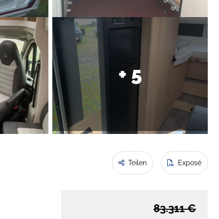
+ 5
Teilen
Exposé
83.311 €