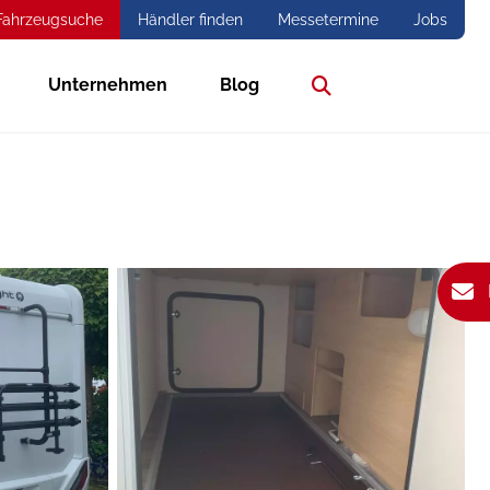
Fahrzeugsuche
Händler finden
Messetermine
Jobs
Unternehmen
Blog
Suche