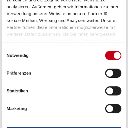
Fahrradträger für 2 Räder
analysieren. Außerdem geben wir Informationen zu Ihrer
Verwendung unserer Website an unsere Partner für
Markise
soziale Medien, Werbung und Analysen weiter. Unsere
Partner führen diese Informationen möglicherweise mit
weiteren Daten zusammen, die Sie ihnen bereitgestellt
haben oder die sie im Rahmen Ihrer Nutzung der Dienste
Heizung / Klima
gesammelt haben.
Einwilligungsauswahl
Notwendig
Klimaanlage
Präferenzen
Multimedia
Statistiken
DAB Radio
Apple CarPlay
Marketing
Navigationssystem