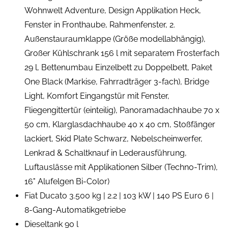
Wohnwelt Adventure, Design Applikation Heck,
Fenster in Fronthaube, Rahmenfenster, 2.
Außenstauraumklappe (Größe modellabhängig),
Großer Kühlschrank 156 l mit separatem Frosterfach
29 l, Bettenumbau Einzelbett zu Doppelbett, Paket
One Black (Markise, Fahrradträger 3-fach), Bridge
Light, Komfort Eingangstür mit Fenster,
Fliegengittertür (einteilig), Panoramadachhaube 70 x
50 cm, Klarglasdachhaube 40 x 40 cm, Stoßfänger
lackiert, Skid Plate Schwarz, Nebelscheinwerfer,
Lenkrad & Schaltknauf in Lederausführung,
Luftauslässe mit Applikationen Silber (Techno-Trim),
16" Alufelgen Bi-Color)
Fiat Ducato 3.500 kg | 2.2 | 103 kW | 140 PS Euro 6 |
8-Gang-Automatikgetriebe
Dieseltank 90 l