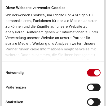
Diese Webseite verwendet Cookies
Wir verwenden Cookies, um Inhalte und Anzeigen zu
personalisieren, Funktionen für soziale Medien anbieten
Inneneinrichtung
zu können und die Zugriffe auf unsere Website zu
Bettverbreiterung
analysieren. Außerdem geben wir Informationen zu Ihrer
Verwendung unserer Website an unsere Partner für
soziale Medien, Werbung und Analysen weiter. Unsere
Partner führen diese Informationen möglicherweise mit
Sanitär
weiteren Daten zusammen, die Sie ihnen bereitgestellt
haben oder die sie im Rahmen Ihrer Nutzung der Dienste
WC
gesammelt haben.
Einwilligungsauswahl
Notwendig
Elektro
Präferenzen
Lichtsensor
Statistiken