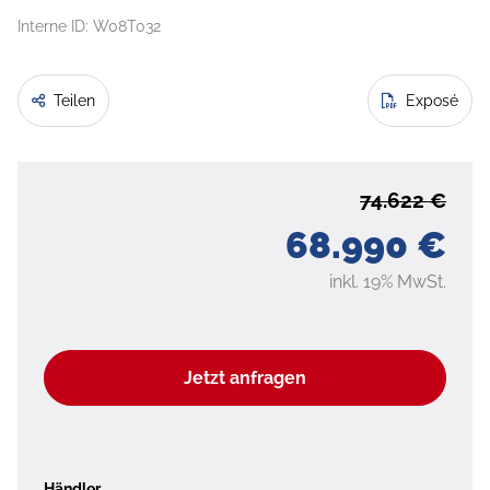
Interne ID: W08T032
Teilen
Exposé
74.622 €
68.990 €
inkl. 19% MwSt.
Jetzt anfragen
Händler