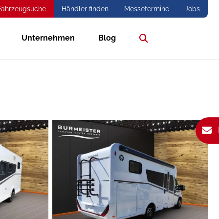
Fahrzeugsuche
Händler finden
Messetermine
Jobs
Unternehmen
Blog
Suche