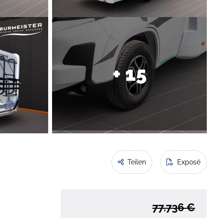
+ 15
Teilen
Exposé
77.736 €