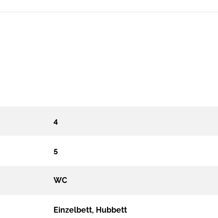
4
5
WC
Einzelbett, Hubbett