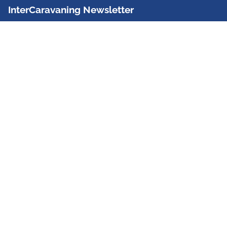
InterCaravaning Newsletter
Der InterCaravaning Newsletter informiert bis zu
zweimal im Monat kostenlos und unverbindlich über
Angebote, neue Produkte, Sonderaktionen und
Hausmessetermine der Partner.
Jetzt abonnieren
InterCaravaning GmbH & Co. KG
Wir sind Europas größte Fachhandelskette!