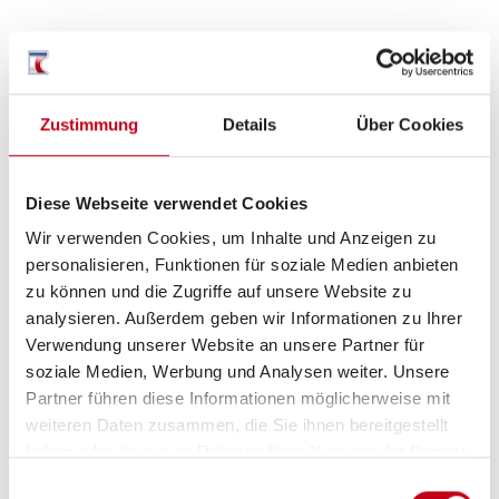
Aufbau
Zustimmung
Details
Über Cookies
Fahrradträger für 2 Räder
GFK-Dach
Diese Webseite verwendet Cookies
Heckgarage
Wir verwenden Cookies, um Inhalte und Anzeigen zu
personalisieren, Funktionen für soziale Medien anbieten
Markise
zu können und die Zugriffe auf unsere Website zu
analysieren. Außerdem geben wir Informationen zu Ihrer
Verwendung unserer Website an unsere Partner für
soziale Medien, Werbung und Analysen weiter. Unsere
Elektro
Partner führen diese Informationen möglicherweise mit
Lichtsensor
weiteren Daten zusammen, die Sie ihnen bereitgestellt
haben oder die sie im Rahmen Ihrer Nutzung der Dienste
gesammelt haben.
Einwilligungsauswahl