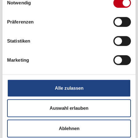
Notwendig
Präferenzen
Statistiken
Grundrissbeschreibung
Marketing
Einzelbett
ab 2 Schlafplätze
Alle zulassen
Schlafplätze
2
Auswahl erlauben
Anzahl der Sitze mit Gurt
5
Ablehnen
Infrastruktur
WC