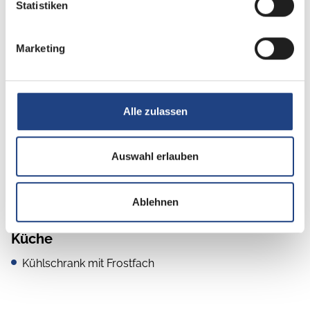
Statistiken
Fahrerhaussitze drehbar
Fahrersitz drehbar
Marketing
Alle zulassen
Heizung / Klima
Klimaanlage FH manuell
Auswahl erlauben
Gasheizung
Ablehnen
Küche
Kühlschrank mit Frostfach