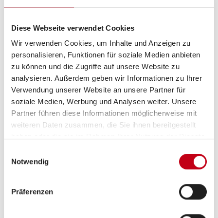
Aufbau
Außenstauraumklappe
Diese Webseite verwendet Cookies
Wir verwenden Cookies, um Inhalte und Anzeigen zu
Ausstellfenster
personalisieren, Funktionen für soziale Medien anbieten
Einstiegstufe elektrisch
zu können und die Zugriffe auf unsere Website zu
analysieren. Außerdem geben wir Informationen zu Ihrer
GFK-Dach
Verwendung unserer Website an unsere Partner für
soziale Medien, Werbung und Analysen weiter. Unsere
Markise
Partner führen diese Informationen möglicherweise mit
Rahmenfenster
weiteren Daten zusammen, die Sie ihnen bereitgestellt
haben oder die sie im Rahmen Ihrer Nutzung der Dienste
Verdunkelungs- und Fliegenschutzrollos
gesammelt haben.
Einwilligungsauswahl
Notwendig
Vorzeltleuchte
Präferenzen
Inneneinrichtung