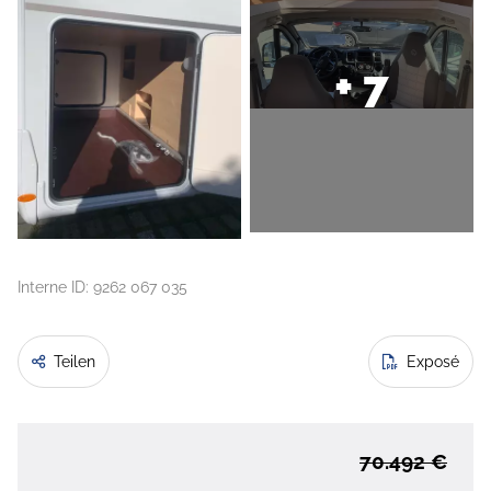
+ 7
Interne ID: 9262 067 035
Teilen
Exposé
70.492 €