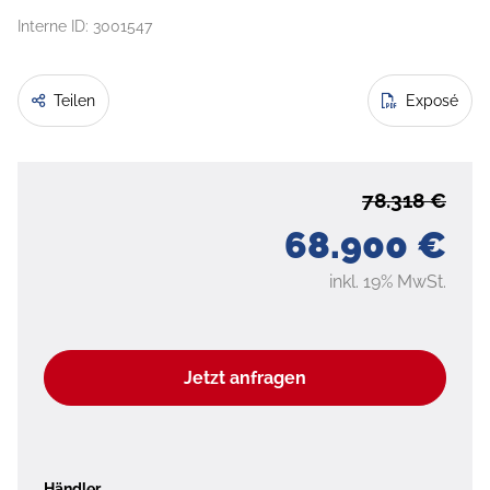
Interne ID: 3001547
Teilen
Exposé
78.318 €
68.900 €
inkl. 19% MwSt.
Jetzt anfragen
Händler