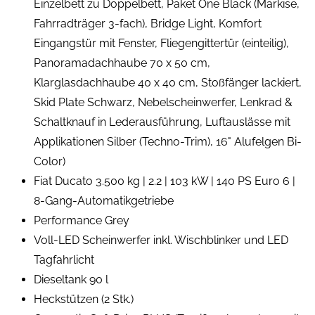
Einzelbett zu Doppelbett, Paket One Black (Markise,
Fahrradträger 3-fach), Bridge Light, Komfort
Eingangstür mit Fenster, Fliegengittertür (einteilig),
Panoramadachhaube 70 x 50 cm,
Klarglasdachhaube 40 x 40 cm, Stoßfänger lackiert,
Skid Plate Schwarz, Nebelscheinwerfer, Lenkrad &
Schaltknauf in Lederausführung, Luftauslässe mit
Applikationen Silber (Techno-Trim), 16" Alufelgen Bi-
Color)
Fiat Ducato 3.500 kg | 2.2 | 103 kW | 140 PS Euro 6 |
8-Gang-Automatikgetriebe
Performance Grey
Voll-LED Scheinwerfer inkl. Wischblinker und LED
Tagfahrlicht
Dieseltank 90 l
Heckstützen (2 Stk.)