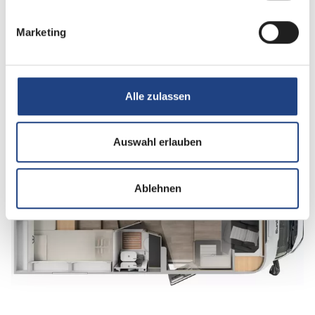
Anzahl der Sitze mit Gurt
5
Marketing
Infrastruktur
WC
Alle zulassen
Betten
Einzelbett
Auswahl erlauben
Tag
Ablehnen