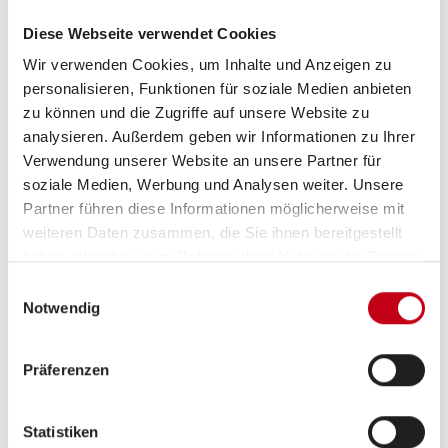
Heckgarage
Diese Webseite verwendet Cookies
Markise
Wir verwenden Cookies, um Inhalte und Anzeigen zu
personalisieren, Funktionen für soziale Medien anbieten
zu können und die Zugriffe auf unsere Website zu
analysieren. Außerdem geben wir Informationen zu Ihrer
Verwendung unserer Website an unsere Partner für
soziale Medien, Werbung und Analysen weiter. Unsere
Partner führen diese Informationen möglicherweise mit
weiteren Daten zusammen, die Sie ihnen bereitgestellt
haben oder die sie im Rahmen Ihrer Nutzung der Dienste
Grundrissbeschreibung
gesammelt haben.
Einwilligungsauswahl
Notwendig
Einzelbett
ab 2 Schlafplätze
Präferenzen
Schlafplätze
2
Statistiken