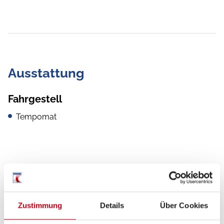
Ausstattung
Fahrgestell
Tempomat
Aufbau
Fahrradträger für 2 Räder
Zustimmung
Details
Über Cookies
GFK-Dach