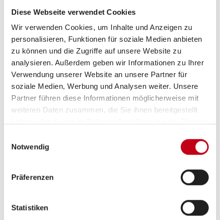
Aufbau
Diese Webseite verwendet Cookies
Fahrradträger für 2 Räder
Wir verwenden Cookies, um Inhalte und Anzeigen zu
personalisieren, Funktionen für soziale Medien anbieten
GFK-Dach
zu können und die Zugriffe auf unsere Website zu
Markise
analysieren. Außerdem geben wir Informationen zu Ihrer
Verwendung unserer Website an unsere Partner für
soziale Medien, Werbung und Analysen weiter. Unsere
Partner führen diese Informationen möglicherweise mit
Elektro
weiteren Daten zusammen, die Sie ihnen bereitgestellt
haben oder die sie im Rahmen Ihrer Nutzung der Dienste
Lichtsensor
gesammelt haben.
Einwilligungsauswahl
Notwendig
Präferenzen
Statistiken