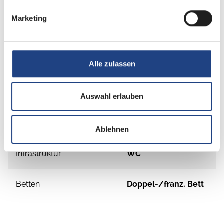
Marketing
Grundrissbeschreibung
Doppel-/franz. Bett
ab 2 Schlafplätze
Alle zulassen
Schlafplätze
2
Auswahl erlauben
Anzahl der Sitze mit Gurt
4
Ablehnen
Infrastruktur
WC
Betten
Doppel-/franz. Bett