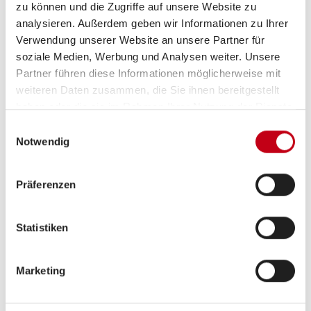
zu können und die Zugriffe auf unsere Website zu
analysieren. Außerdem geben wir Informationen zu Ihrer
Verwendung unserer Website an unsere Partner für
Inneneinrichtung
soziale Medien, Werbung und Analysen weiter. Unsere
Insektenschutztür 1/1
Partner führen diese Informationen möglicherweise mit
weiteren Daten zusammen, die Sie ihnen bereitgestellt
Fahrerhaus-Verdunklungssystem
haben oder die sie im Rahmen Ihrer Nutzung der Dienste
gesammelt haben.
Fahrerhaussitze drehbar
Einwilligungsauswahl
Notwendig
Präferenzen
Heizung / Klima
Fussbodenheizung elektrisch
Statistiken
Gasheizung
Marketing