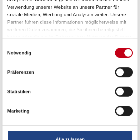
Verwendung unserer Website an unsere Partner für
2-Flammkocher
soziale Medien, Werbung und Analysen weiter. Unsere
Kompressor-Kühlschrank
Partner führen diese Informationen möglicherweise mit
weiteren Daten zusammen, die Sie ihnen bereitgestellt
haben oder die sie im Rahmen Ihrer Nutzung der Dienste
gesammelt haben.
Einwilligungsauswahl
Sanitär
Notwendig
Cassetten-Toilette
Präferenzen
Dusche
Warmwasser
Statistiken
Marketing
Multimedia
Internetrouter
Alle zulassen