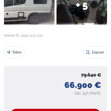
+ 5
Interne ID: 9252_273_021
Teilen
Exposé
79.640 €
66.900 €
inkl. 19% MwSt.