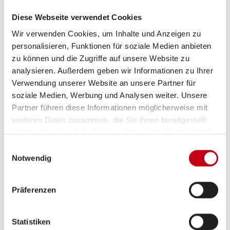
ABS
Diese Webseite verwendet Cookies
ESP
Wir verwenden Cookies, um Inhalte und Anzeigen zu
Rußpartikelfilter
personalisieren, Funktionen für soziale Medien anbieten
zu können und die Zugriffe auf unsere Website zu
Servolenkung
analysieren. Außerdem geben wir Informationen zu Ihrer
Verwendung unserer Website an unsere Partner für
Tempomat
soziale Medien, Werbung und Analysen weiter. Unsere
Partner führen diese Informationen möglicherweise mit
weiteren Daten zusammen, die Sie ihnen bereitgestellt
haben oder die sie im Rahmen Ihrer Nutzung der Dienste
Aufbau
gesammelt haben.
Einwilligungsauswahl
Heckgarage
Notwendig
Markise
Präferenzen
Statistiken