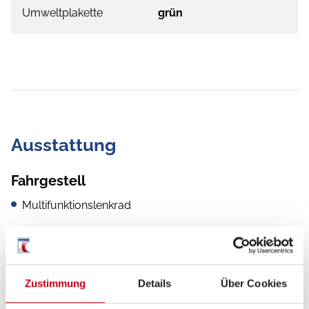
Umweltplakette
grün
Ausstattung
Fahrgestell
Multifunktionslenkrad
Lederlenkrad
Zentralverriegelung
Zustimmung
Details
Über Cookies
Allwetterreifen