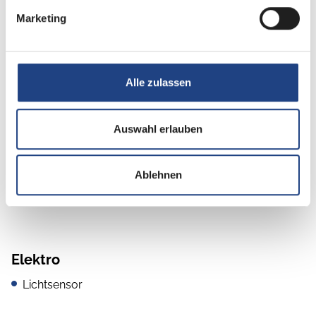
Marketing
Multimedia
Rückfahrkamera
Navigationssystem
Alle zulassen
Apple CarPlay
Auswahl erlauben
Android Auto
DAB Radio
Ablehnen
Radio/Tuner
Elektro
Lichtsensor