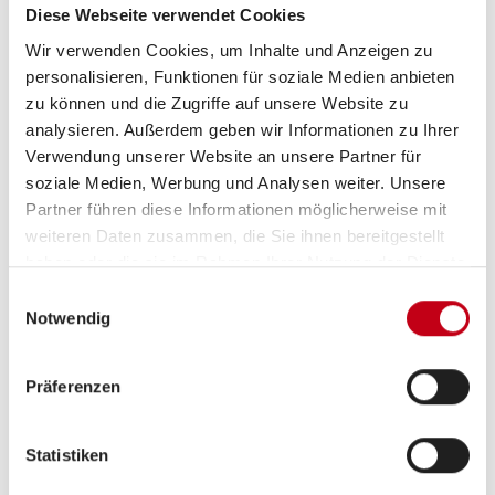
Diese Webseite verwendet Cookies
Wir verwenden Cookies, um Inhalte und Anzeigen zu
Aufbau
personalisieren, Funktionen für soziale Medien anbieten
zu können und die Zugriffe auf unsere Website zu
Markise
analysieren. Außerdem geben wir Informationen zu Ihrer
Verwendung unserer Website an unsere Partner für
soziale Medien, Werbung und Analysen weiter. Unsere
Partner führen diese Informationen möglicherweise mit
Heizung / Klima
weiteren Daten zusammen, die Sie ihnen bereitgestellt
Klimaautomatik
haben oder die sie im Rahmen Ihrer Nutzung der Dienste
gesammelt haben.
Einwilligungsauswahl
Notwendig
Küche
Präferenzen
Kompressor-Kühlschrank
Statistiken