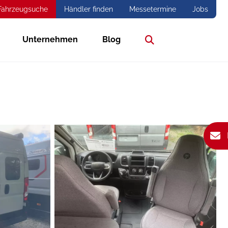
Fahrzeugsuche
Händler finden
Messetermine
Jobs
Unternehmen
Blog
Suche