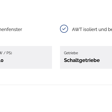
enfenster
AWT isoliert und b
W / PS)
Getriebe
40
Schaltgetriebe