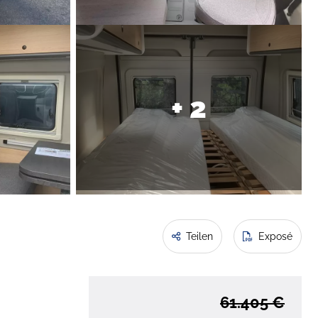
+ 2
Teilen
Exposé
61.405 €