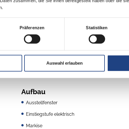
 Daten zusammen, die Sie ihnen bereitgestellt haben oder die s
Euro 6e
n.
grün
Präferenzen
Statistiken
Auswahl erlauben
Aufbau
Ausstellfenster
Einstiegstufe elektrisch
Markise