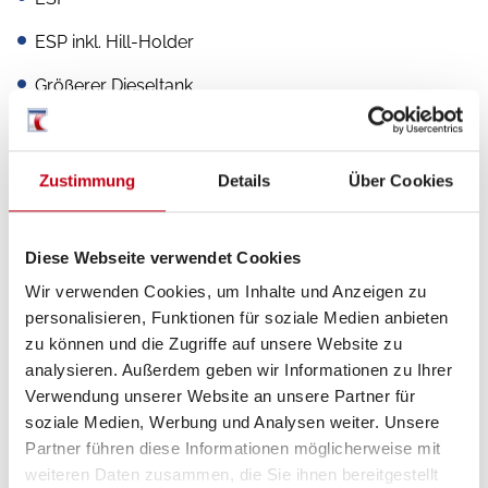
ESP inkl. Hill-Holder
Größerer Dieseltank
Multifunktionslenkrad
Pilotensitze
Zustimmung
Details
Über Cookies
Servolenkung
Diese Webseite verwendet Cookies
Tagfahrlicht
Wir verwenden Cookies, um Inhalte und Anzeigen zu
Tempomat
personalisieren, Funktionen für soziale Medien anbieten
zu können und die Zugriffe auf unsere Website zu
Zentralverriegelung
analysieren. Außerdem geben wir Informationen zu Ihrer
Anhängerkupplung Vorbereitung
Verwendung unserer Website an unsere Partner für
soziale Medien, Werbung und Analysen weiter. Unsere
Partner führen diese Informationen möglicherweise mit
weiteren Daten zusammen, die Sie ihnen bereitgestellt