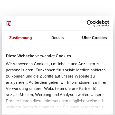
Ausstattung
Zustimmung
Details
Über Cookies
Fahrgestell
Diese Webseite verwendet Cookies
Lederlenkrad
Wir verwenden Cookies, um Inhalte und Anzeigen zu
personalisieren, Funktionen für soziale Medien anbieten
ABS
zu können und die Zugriffe auf unsere Website zu
ESP
analysieren. Außerdem geben wir Informationen zu Ihrer
Verwendung unserer Website an unsere Partner für
Rußpartikelfilter
soziale Medien, Werbung und Analysen weiter. Unsere
Partner führen diese Informationen möglicherweise mit
Servolenkung
weiteren Daten zusammen, die Sie ihnen bereitgestellt
haben oder die sie im Rahmen Ihrer Nutzung der Dienste