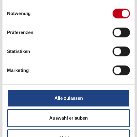
gesammelt haben.
Einwilligungsauswahl
Notwendig
Aufbau
Markise
Präferenzen
Statistiken
Heizung / Klima
Klimaanlage
Marketing
Alle zulassen
Multimedia
Internetrouter
Auswahl erlauben