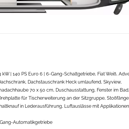
103 kW | 140 PS Euro 6 | 6-Gang-Schaltgetriebe, Fiat Weiß, Adv
achschrank, Dachstauschrank Heck umlaufend, Skyview,
amadachhaube 70 x 50 cm, Duschausstattung, Fenster im Bad
 Drehplatte für Tischerweiterung an der Sitzgruppe, Stoßfänger
altknauf in Lederausführung, Luftauslässe mit Applikationen
 8-Gang-Automatikgetriebe