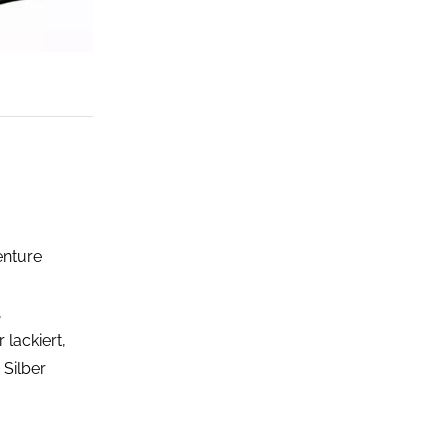
enture
,
 lackiert,
 Silber