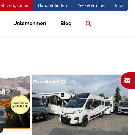
Fahrzeugsuche
Händler finden
Messetermine
Jobs
Unternehmen
Blog
Suche