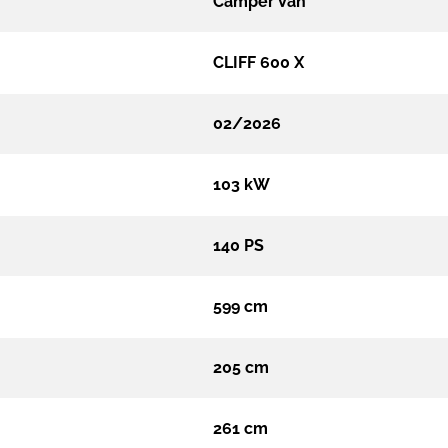
Camper Van
CLIFF 600 X
02/2026
103 kW
140 PS
599 cm
205 cm
261 cm