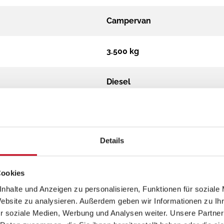
Campervan
3.500 kg
Diesel
Automatik
Details
2.2
Euro 6
Cookies
nhalte und Anzeigen zu personalisieren, Funktionen für soziale
Website zu analysieren. Außerdem geben wir Informationen zu I
r soziale Medien, Werbung und Analysen weiter. Unsere Partner