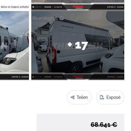
+ 17
Teilen
Exposé
68.641 €