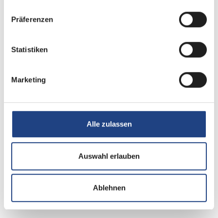
Präferenzen
Grundrissbeschreibung
Statistiken
Doppel-/franz. Bett
ab 2 Schlafplätze
Marketing
Schlafplätze
2
Alle zulassen
Anzahl der Sitze mit Gurt
4
Auswahl erlauben
Infrastruktur
WC
Ablehnen
Betten
Doppel-/franz. Bett