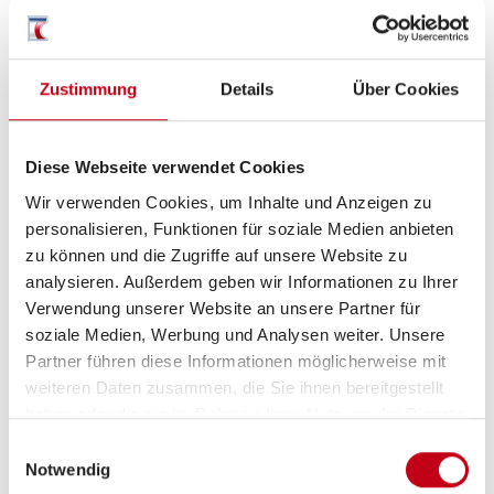
Markise
Zustimmung
Details
Über Cookies
Heizung / Klima
Klimaanlage
Diese Webseite verwendet Cookies
Wir verwenden Cookies, um Inhalte und Anzeigen zu
personalisieren, Funktionen für soziale Medien anbieten
zu können und die Zugriffe auf unsere Website zu
Küche
analysieren. Außerdem geben wir Informationen zu Ihrer
Verwendung unserer Website an unsere Partner für
Kompressor-Kühlschrank
soziale Medien, Werbung und Analysen weiter. Unsere
Partner führen diese Informationen möglicherweise mit
weiteren Daten zusammen, die Sie ihnen bereitgestellt
haben oder die sie im Rahmen Ihrer Nutzung der Dienste
gesammelt haben.
Einwilligungsauswahl
Notwendig