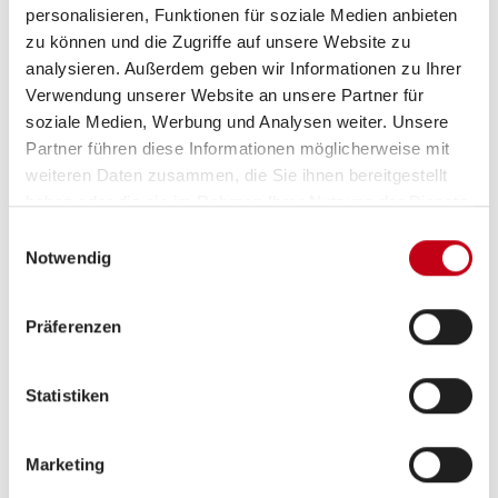
personalisieren, Funktionen für soziale Medien anbieten
Klimaanlage
zu können und die Zugriffe auf unsere Website zu
analysieren. Außerdem geben wir Informationen zu Ihrer
Verwendung unserer Website an unsere Partner für
soziale Medien, Werbung und Analysen weiter. Unsere
Küche
Partner führen diese Informationen möglicherweise mit
Kompressor-Kühlschrank
weiteren Daten zusammen, die Sie ihnen bereitgestellt
haben oder die sie im Rahmen Ihrer Nutzung der Dienste
gesammelt haben.
Einwilligungsauswahl
Notwendig
Elektro
Lichtsensor
Präferenzen
Statistiken
Marketing