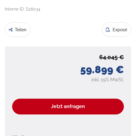
Interne ID: S26034
Teilen
Exposé
64.045 €
59.899 €
inkl. 19% MwSt.
Jetzt anfragen