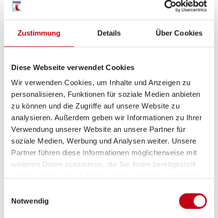
Verkehrszeichenerkennung
Zustimmung
Details
Über Cookies
Spurhalteassistent
Notbremsassistent
Diese Webseite verwendet Cookies
Zentralverriegelung
Wir verwenden Cookies, um Inhalte und Anzeigen zu
personalisieren, Funktionen für soziale Medien anbieten
Lederlenkrad
zu können und die Zugriffe auf unsere Website zu
Multifunktionslenkrad
analysieren. Außerdem geben wir Informationen zu Ihrer
Verwendung unserer Website an unsere Partner für
soziale Medien, Werbung und Analysen weiter. Unsere
Partner führen diese Informationen möglicherweise mit
weiteren Daten zusammen, die Sie ihnen bereitgestellt
Aufbau
haben oder die sie im Rahmen Ihrer Nutzung der Dienste
Markise
gesammelt haben.
Einwilligungsauswahl
Notwendig
Fahrradträger für 2 Räder