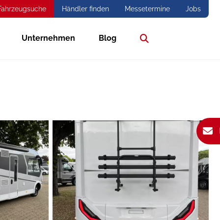
Fahrzeugsuche
Händler finden
Messetermine
Jobs
Unternehmen
Blog
Suche