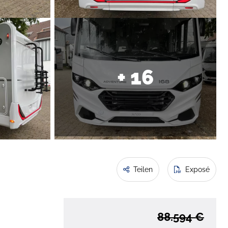
+ 16
Teilen
Exposé
88.594 €