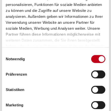
personalisieren, Funktionen für soziale Medien anbieten
Beschreibung
zu können und die Zugriffe auf unsere Website zu
analysieren. Außerdem geben wir Informationen zu Ihrer
Sofort verfügbar!
Verwendung unserer Website an unsere Partner für
soziale Medien, Werbung und Analysen weiter. Unsere
UVP des Herstellers: 87.323,00
- Sparen Sie jetzt
Partner führen diese Informationen möglicherweise mit
8.833,00 !
weiteren Daten zusammen, die Sie ihnen bereitgestellt
haben oder die sie im Rahmen Ihrer Nutzung der Dienste
gesammelt haben.
Wir bieten Ihnen einen neuen
Roller Team Zefiro 267 TL
Einwilligungsauswahl
Notwendig
mit einem
Queensbett,
einem
Hubbett
und einem
Automatikgetriebe
aus dem
Modelljahr 2026
.
Präferenzen
Darüber hinaus umfasst das Reisemobil neben der
Face-to-Face-Sitzgruppe
folgende Ausstattung:
Statistiken
Truma Combi 6 Diesel
Heavy Chassis 4.100 kg
Marketing