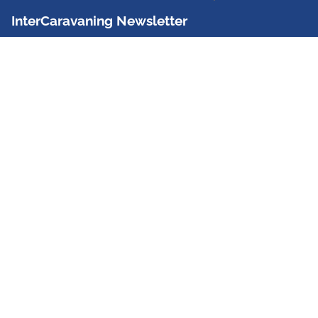
InterCaravaning Newsletter
Der InterCaravaning Newsletter informiert bis zu
zweimal im Monat kostenlos und unverbindlich über
Angebote, neue Produkte, Sonderaktionen und
Hausmessetermine der Partner.
Jetzt abonnieren
InterCaravaning GmbH & Co. KG
Wir sind Europas größte Fachhandelskette!