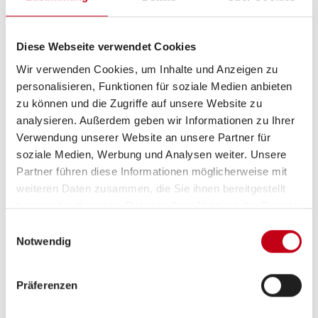
Aufbau
Diese Webseite verwendet Cookies
Markise
Wir verwenden Cookies, um Inhalte und Anzeigen zu
personalisieren, Funktionen für soziale Medien anbieten
zu können und die Zugriffe auf unsere Website zu
analysieren. Außerdem geben wir Informationen zu Ihrer
Heizung / Klima
Verwendung unserer Website an unsere Partner für
Klimaanlage
soziale Medien, Werbung und Analysen weiter. Unsere
Partner führen diese Informationen möglicherweise mit
weiteren Daten zusammen, die Sie ihnen bereitgestellt
haben oder die sie im Rahmen Ihrer Nutzung der Dienste
gesammelt haben.
Küche
Einwilligungsauswahl
Notwendig
Kompressor-Kühlschrank
Präferenzen