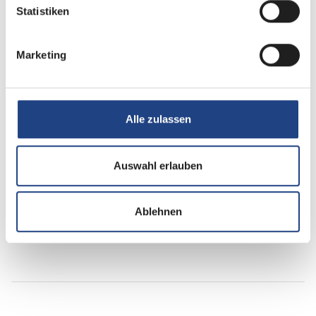
Multimedia
Statistiken
Rückfahrkamera
Marketing
Navigationssystem
Apple CarPlay
Android Auto
Alle zulassen
DAB Radio
Auswahl erlauben
Radio/Tuner
Ablehnen