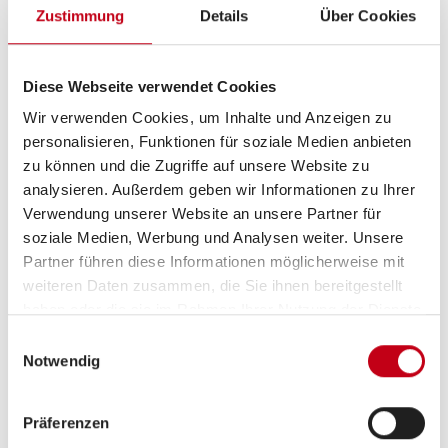
Zustimmung
Details
Über Cookies
Doppel-/franz. Bett,
Aufstelldach (Doppelbett)
ab 4 Schlafplätze
Diese Webseite verwendet Cookies
Wir verwenden Cookies, um Inhalte und Anzeigen zu
Schlafplätze
4
personalisieren, Funktionen für soziale Medien anbieten
zu können und die Zugriffe auf unsere Website zu
analysieren. Außerdem geben wir Informationen zu Ihrer
Anzahl der
5
Verwendung unserer Website an unsere Partner für
Sitze mit Gurt
soziale Medien, Werbung und Analysen weiter. Unsere
Partner führen diese Informationen möglicherweise mit
Sitzgruppe
Seitensitzgruppe
weiteren Daten zusammen, die Sie ihnen bereitgestellt
haben oder die sie im Rahmen Ihrer Nutzung der Dienste
gesammelt haben.
Einwilligungsauswahl
Infrastruktur
WC
Notwendig
Betten
Doppel-/franz. Bett,
Präferenzen
Aufstelldach (Doppelbett)