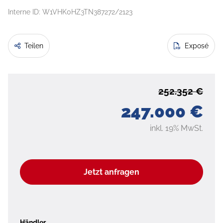
Interne ID: W1VHK0HZ3TN387272/2123
Teilen
Exposé
252.352 €
247.000 €
inkl. 19% MwSt.
Jetzt anfragen
Händler