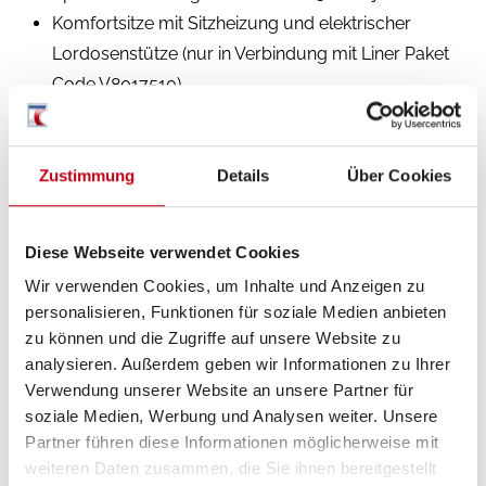
Komfortsitze mit Sitzheizung und elektrischer
Lordosenstütze (nur in Verbindung mit Liner Paket
Code V8017510)
FCP - Fahr-Comfort Paket (Klimaanlage
Thermotronic (vollautomatische Klimaanlage mit
Pollenfilter), Aktiver Abstands-Assistent Distronic,
Zustimmung
Details
Über Cookies
Multimediasystem MBUX, 10,25" inkl.
Festplattennavigationssoftware, Sprachsteuerung,
Diese Webseite verwendet Cookies
DAB+, Touchscreen und Rückfahrkamera,
Wir verwenden Cookies, um Inhalte und Anzeigen zu
Elektrische Feststellbremse, Leichtmetallfelgen 16",
personalisieren, Funktionen für soziale Medien anbieten
schwarz, mit Ganzjahresbereifung (M+S / Alpin)
zu können und die Zugriffe auf unsere Website zu
(kein Aufpreis in Kombination mit Fahr-Comfort
analysieren. Außerdem geben wir Informationen zu Ihrer
Paket, Code V8040098), Kraftstofftank 92ltr.,
Verwendung unserer Website an unsere Partner für
soziale Medien, Werbung und Analysen weiter. Unsere
Multifunktionslenkrad in Lederausführung,
Partner führen diese Informationen möglicherweise mit
Ladepaket Instrumententafel (2xUSB-C-Stecker
weiteren Daten zusammen, die Sie ihnen bereitgestellt
5V/1x12V Steckdosen), Ablage für Smartphones