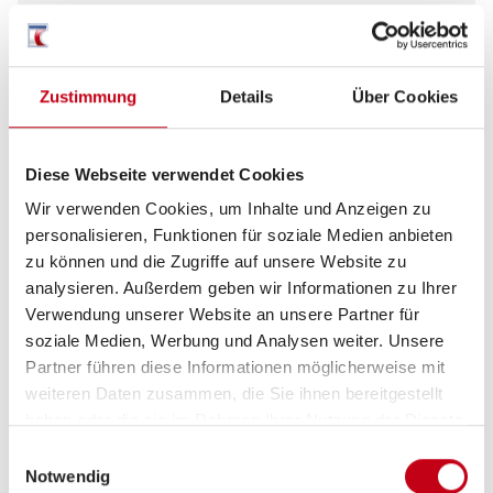
Anzahl der Sitze mit Gurt
4
Zustimmung
Details
Über Cookies
Infrastruktur
WC
Diese Webseite verwendet Cookies
Betten
Einzelbett, Hubbett
Wir verwenden Cookies, um Inhalte und Anzeigen zu
personalisieren, Funktionen für soziale Medien anbieten
zu können und die Zugriffe auf unsere Website zu
analysieren. Außerdem geben wir Informationen zu Ihrer
Tag
Verwendung unserer Website an unsere Partner für
soziale Medien, Werbung und Analysen weiter. Unsere
Partner führen diese Informationen möglicherweise mit
weiteren Daten zusammen, die Sie ihnen bereitgestellt
haben oder die sie im Rahmen Ihrer Nutzung der Dienste
gesammelt haben.
Einwilligungsauswahl
Notwendig