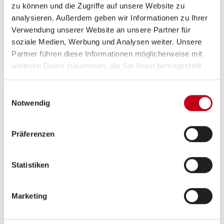
zu können und die Zugriffe auf unsere Website zu
analysieren. Außerdem geben wir Informationen zu Ihrer
Verwendung unserer Website an unsere Partner für
soziale Medien, Werbung und Analysen weiter. Unsere
Partner führen diese Informationen möglicherweise mit
weiteren Daten zusammen, die Sie ihnen bereitgestellt
haben oder die sie im Rahmen Ihrer Nutzung der Dienste
gesammelt haben.
Einwilligungsauswahl
Notwendig
Grundrissbeschreibung
Präferenzen
Doppel-/franz. Bett
ab 2 Schlafplätze
Statistiken
Schlafplätze
2
Marketing
Anzahl der Sitze mit Gurt
4