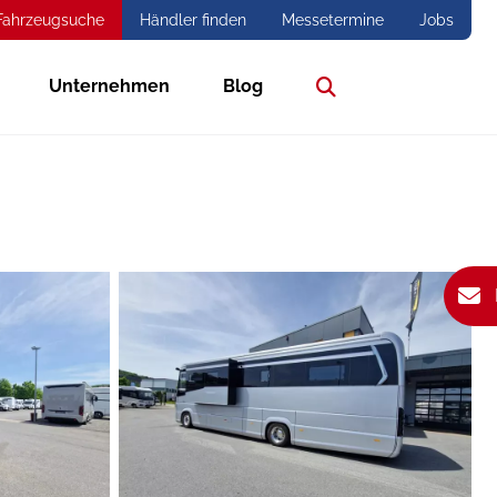
Fahrzeugsuche
Händler finden
Messetermine
Jobs
Unternehmen
Blog
Suche