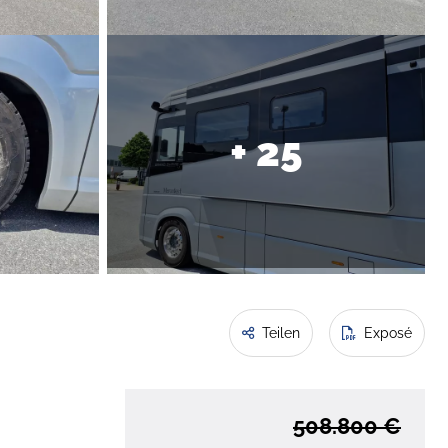
+ 25
Teilen
Exposé
508.800 €