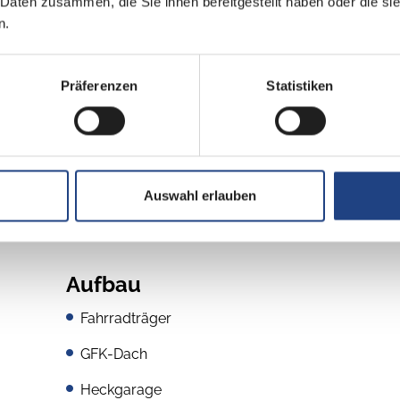
 Daten zusammen, die Sie ihnen bereitgestellt haben oder die s
Automatik
n.
12,8 l 6 Zylinder
Präferenzen
Statistiken
Auswahl erlauben
Aufbau
Fahrradträger
GFK-Dach
Heckgarage