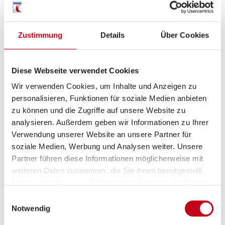
Zustimmung
Details
Über Cookies
Elektro
Solaranlage
Diese Webseite verwendet Cookies
Wir verwenden Cookies, um Inhalte und Anzeigen zu
Lichtsensor
personalisieren, Funktionen für soziale Medien anbieten
zu können und die Zugriffe auf unsere Website zu
analysieren. Außerdem geben wir Informationen zu Ihrer
Verwendung unserer Website an unsere Partner für
Sonstiges
soziale Medien, Werbung und Analysen weiter. Unsere
Wechselrichter
Partner führen diese Informationen möglicherweise mit
weiteren Daten zusammen, die Sie ihnen bereitgestellt
haben oder die sie im Rahmen Ihrer Nutzung der Dienste
gesammelt haben.
Einwilligungsauswahl
Notwendig