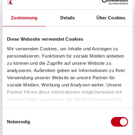
Isofix
Zustimmung
Details
Über Cookies
Diese Webseite verwendet Cookies
Wir verwenden Cookies, um Inhalte und Anzeigen zu
personalisieren, Funktionen für soziale Medien anbieten
zu können und die Zugriffe auf unsere Website zu
Grundrissbeschreibung
analysieren. Außerdem geben wir Informationen zu Ihrer
Verwendung unserer Website an unsere Partner für
soziale Medien, Werbung und Analysen weiter. Unsere
Einzelbett
ab 2 Schlafplätze
Partner führen diese Informationen möglicherweise mit
weiteren Daten zusammen, die Sie ihnen bereitgestellt
haben oder die sie im Rahmen Ihrer Nutzung der Dienste
Schlafplätze
2
gesammelt haben.
Einwilligungsauswahl
Notwendig
Anzahl der Sitze mit Gurt
4