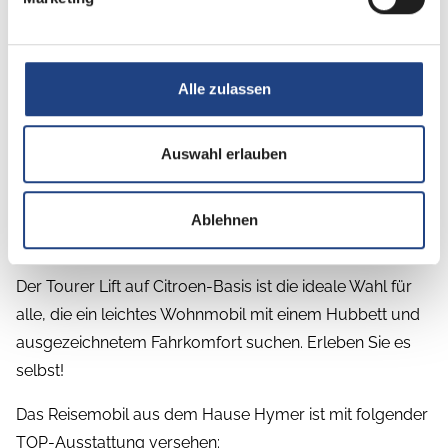
Sofort verfügbar!
Das Fahrzeug hat eine Tageszulassung ohne
Kilometerlaufleistung erhalten.
Alle zulassen
UVP des Herstellers: 82.745,-
Auswahl erlauben
Wir bieten Ihnen den neuen
LMC Tourer Lift H 630
auf
einem
Citroen-Chassis
mit einem
französischen Bett
Ablehnen
und
Hubbett
aus dem
Modelljahr 2024
an.
Der Tourer Lift auf Citroen-Basis ist die ideale Wahl für
alle, die ein leichtes Wohnmobil mit einem Hubbett und
ausgezeichnetem Fahrkomfort suchen. Erleben Sie es
selbst!
Das Reisemobil aus dem Hause Hymer ist mit folgender
TOP-Ausstattung versehen: