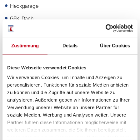
Heckgarage
GFK-Dach
Doppelboden
Zustimmung
Details
Über Cookies
Inneneinrichtung
Diese Webseite verwendet Cookies
Bettverbreiterung
Wir verwenden Cookies, um Inhalte und Anzeigen zu
personalisieren, Funktionen für soziale Medien anbieten
Leder Ausstattung
zu können und die Zugriffe auf unsere Website zu
analysieren. Außerdem geben wir Informationen zu Ihrer
Verwendung unserer Website an unsere Partner für
soziale Medien, Werbung und Analysen weiter. Unsere
Heizung / Klima
Partner führen diese Informationen möglicherweise mit
Klimaautomatik
weiteren Daten zusammen, die Sie ihnen bereitgestellt
haben oder die sie im Rahmen Ihrer Nutzung der Dienste