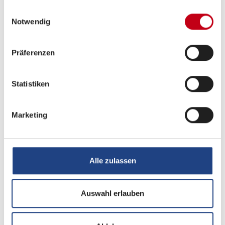
gesammelt haben.
Einwilligungsauswahl
Notwendig
Küche
Präferenzen
3-Flammkocher
Statistiken
Sanitär
Marketing
Außendusche
Dusche separat
Alle zulassen
Multimedia
Auswahl erlauben
TV