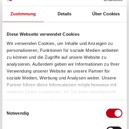
Notbremsassistent
Zustimmung
Details
Über Cookies
Abstandstempomat
Diese Webseite verwendet Cookies
Wir verwenden Cookies, um Inhalte und Anzeigen zu
Aufbau
personalisieren, Funktionen für soziale Medien anbieten
zu können und die Zugriffe auf unsere Website zu
Markise
analysieren. Außerdem geben wir Informationen zu Ihrer
Heckgarage
Verwendung unserer Website an unsere Partner für
soziale Medien, Werbung und Analysen weiter. Unsere
GFK-Dach
Partner führen diese Informationen möglicherweise mit
weiteren Daten zusammen, die Sie ihnen bereitgestellt
Fahrradträger
haben oder die sie im Rahmen Ihrer Nutzung der Dienste
gesammelt haben.
Einwilligungsauswahl
Notwendig
Inneneinrichtung