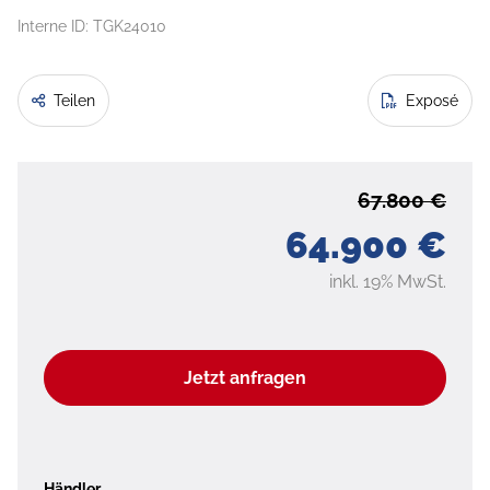
Interne ID: TGK24010
Teilen
Exposé
67.800 €
64.900 €
inkl. 19% MwSt.
Jetzt anfragen
Händler