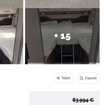
+ 15
Teilen
Exposé
83.994 €