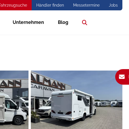
Fahrzeugsuche
Händler finden
Messetermine
Jobs
Unternehmen
Blog
Suche