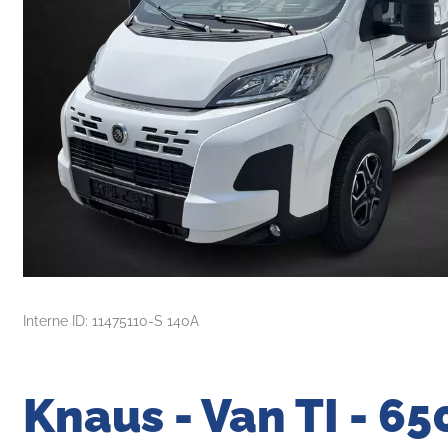
Interne ID: 11475110-S 140A
Knaus - Van TI - 