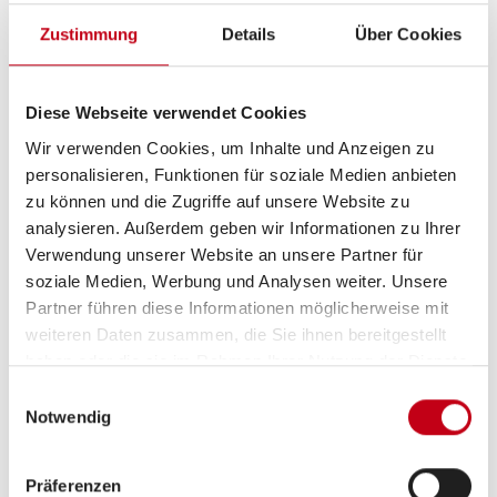
Zustimmung
Details
Über Cookies
Grundrissbeschreibung
Diese Webseite verwendet Cookies
Wir verwenden Cookies, um Inhalte und Anzeigen zu
personalisieren, Funktionen für soziale Medien anbieten
Einzelbett
ab 2 Schlafplätze
zu können und die Zugriffe auf unsere Website zu
analysieren. Außerdem geben wir Informationen zu Ihrer
Verwendung unserer Website an unsere Partner für
Schlafplätze
2
soziale Medien, Werbung und Analysen weiter. Unsere
Partner führen diese Informationen möglicherweise mit
weiteren Daten zusammen, die Sie ihnen bereitgestellt
Sitzgruppe
L-Sitzgruppe
haben oder die sie im Rahmen Ihrer Nutzung der Dienste
gesammelt haben.
Einwilligungsauswahl
Infrastruktur
Küche, WC
Notwendig
Betten
Einzelbett
Präferenzen