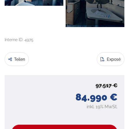
Interne ID: 4975
Teilen
Exposé
97.517 €
84.990 €
inkl. 19% MwSt.