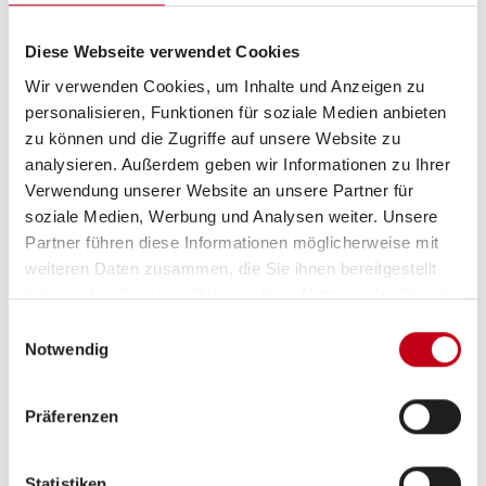
Servolenkung
Diese Webseite verwendet Cookies
Notbremsassistent
Wir verwenden Cookies, um Inhalte und Anzeigen zu
personalisieren, Funktionen für soziale Medien anbieten
zu können und die Zugriffe auf unsere Website zu
analysieren. Außerdem geben wir Informationen zu Ihrer
Aufbau
Verwendung unserer Website an unsere Partner für
soziale Medien, Werbung und Analysen weiter. Unsere
Heckgarage
Partner führen diese Informationen möglicherweise mit
weiteren Daten zusammen, die Sie ihnen bereitgestellt
haben oder die sie im Rahmen Ihrer Nutzung der Dienste
gesammelt haben.
Heizung / Klima
Einwilligungsauswahl
Notwendig
Klimaanlage
Sitzheizung Fahrerhaus
Präferenzen
Gasheizung
Statistiken