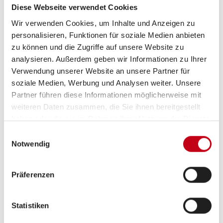
Diese Webseite verwendet Cookies
Grundrissbeschreibung
Wir verwenden Cookies, um Inhalte und Anzeigen zu
personalisieren, Funktionen für soziale Medien anbieten
zu können und die Zugriffe auf unsere Website zu
Einzelbett,
Doppelbett längs
ab 2 Schlafplätze
analysieren. Außerdem geben wir Informationen zu Ihrer
Verwendung unserer Website an unsere Partner für
soziale Medien, Werbung und Analysen weiter. Unsere
Schlafplätze
2
Partner führen diese Informationen möglicherweise mit
weiteren Daten zusammen, die Sie ihnen bereitgestellt
Anzahl der Sitze mit
4
haben oder die sie im Rahmen Ihrer Nutzung der Dienste
gesammelt haben.
Gurt
Einwilligungsauswahl
Notwendig
Infrastruktur
Küche, WC
Präferenzen
Betten
Einzelbett, Doppelbett
Statistiken
längs