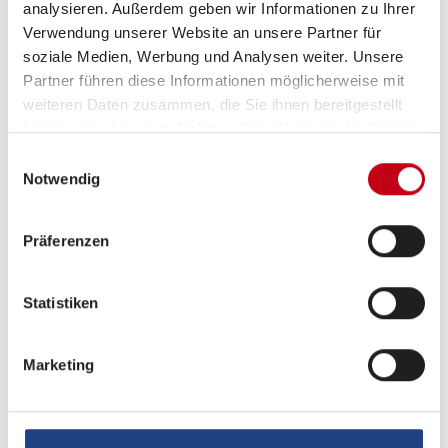
analysieren. Außerdem geben wir Informationen zu Ihrer
Verwendung unserer Website an unsere Partner für
soziale Medien, Werbung und Analysen weiter. Unsere
Partner führen diese Informationen möglicherweise mit
weiteren Daten zusammen, die Sie ihnen bereitgestellt
haben oder die sie im Rahmen Ihrer Nutzung der Dienste
gesammelt haben.
Einwilligungsauswahl
Grundrissbeschreibung
Notwendig
Präferenzen
Einzelbett
ab 3 Schlafplätze
Statistiken
Schlafplätze
3
Marketing
Anzahl der Sitze mit Gurt
4
Sitzgruppe
L-Sitzgruppe