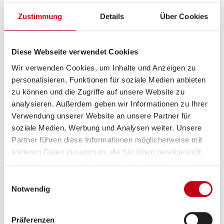
Zustimmung
Details
Über Cookies
Tag
Diese Webseite verwendet Cookies
Wir verwenden Cookies, um Inhalte und Anzeigen zu
personalisieren, Funktionen für soziale Medien anbieten
zu können und die Zugriffe auf unsere Website zu
analysieren. Außerdem geben wir Informationen zu Ihrer
Verwendung unserer Website an unsere Partner für
soziale Medien, Werbung und Analysen weiter. Unsere
Partner führen diese Informationen möglicherweise mit
weiteren Daten zusammen, die Sie ihnen bereitgestellt
haben oder die sie im Rahmen Ihrer Nutzung der Dienste
Beschreibung
gesammelt haben.
Einwilligungsauswahl
Notwendig
Verfügbar ab 04/26
Einstiegstufe elektrisch
Präferenzen
Ausstellfenster Hutze, mit Insektenschutz und