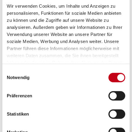
Wir verwenden Cookies, um Inhalte und Anzeigen zu
personalisieren, Funktionen für soziale Medien anbieten
Multimedia
zu können und die Zugriffe auf unsere Website zu
analysieren. Außerdem geben wir Informationen zu Ihrer
Rückfahrkamera
Verwendung unserer Website an unsere Partner für
soziale Medien, Werbung und Analysen weiter. Unsere
TV
Partner führen diese Informationen möglicherweise mit
weiteren Daten zusammen, die Sie ihnen bereitgestellt
haben oder die sie im Rahmen Ihrer Nutzung der Dienste
gesammelt haben.
Einwilligungsauswahl
Notwendig
Präferenzen
Grundrissbeschreibung
Statistiken
Doppel-/franz. Bett,
Hubbett
ab 4 Schlafplätze