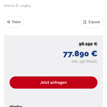
Interne ID: 109813
Teilen
Exposé
96.192 €
77.890 €
inkl. 19% MwSt.
Jetzt anfragen
Händler