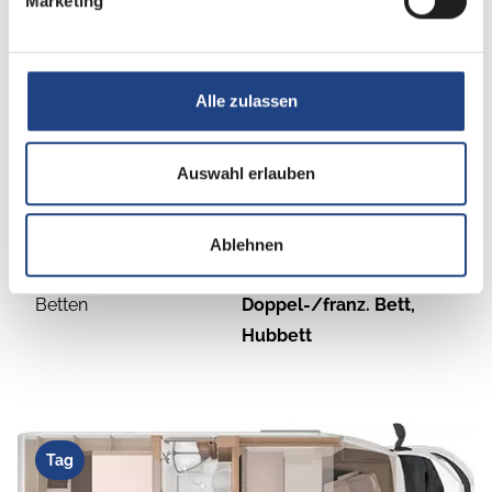
Marketing
Schlafplätze
4
Alle zulassen
Anzahl der Sitze mit
4
Gurt
Auswahl erlauben
Infrastruktur
WC
Ablehnen
Betten
Doppel-/franz. Bett,
Hubbett
Tag