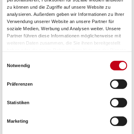
zu können und die Zugriffe auf unsere Website zu
analysieren. Außerdem geben wir Informationen zu Ihrer
Multimedia
Verwendung unserer Website an unsere Partner für
soziale Medien, Werbung und Analysen weiter. Unsere
Rückfahrkamera
Partner führen diese Informationen möglicherweise mit
TV
weiteren Daten zusammen, die Sie ihnen bereitgestellt
haben oder die sie im Rahmen Ihrer Nutzung der Dienste
gesammelt haben.
Einwilligungsauswahl
Notwendig
Präferenzen
Statistiken
Grundrissbeschreibung
Marketing
ab 4 Schlafplätze