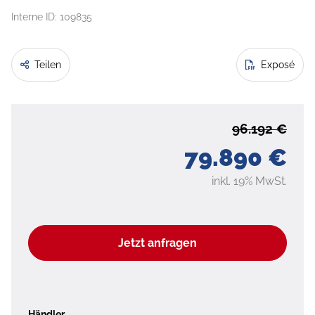
Interne ID: 109835
Teilen
Exposé
96.192 €
79.890 €
inkl. 19% MwSt.
Jetzt anfragen
Händler