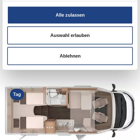
Alle zulassen
Schlafplätze
4
Auswahl erlauben
Anzahl der Sitze mit Gurt
4
Ablehnen
Infrastruktur
WC
Tag