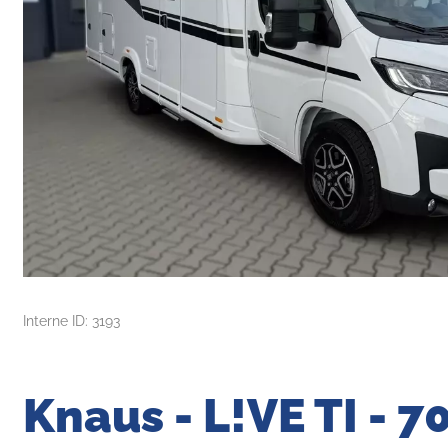
Interne ID: 3193
Knaus - L!VE TI - 