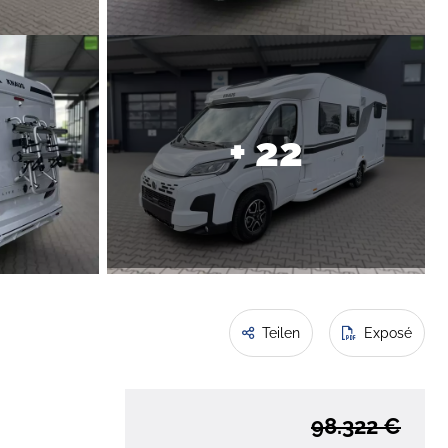
+ 22
Teilen
Exposé
98.322 €