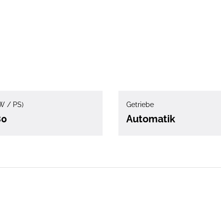
W / PS)
Getriebe
80
Automatik