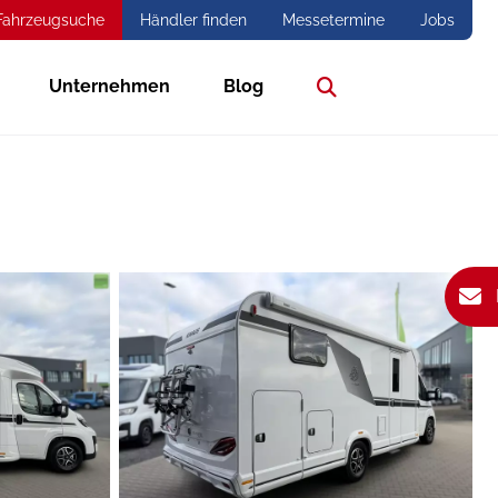
Fahrzeugsuche
Händler finden
Messetermine
Jobs
Unternehmen
Blog
Suche