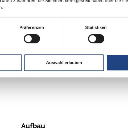
 Daten zusammen, die Sie ihnen bereitgestellt haben oder die s
2
n.
Frontantrieb
Präferenzen
Statistiken
Euro 6e
grün
Auswahl erlauben
Aufbau