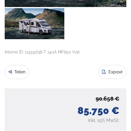
Interne ID: 11555638-T 140A MF650 V26
Teilen
Exposé
90.658 €
85.750 €
inkl. 19% MwSt.