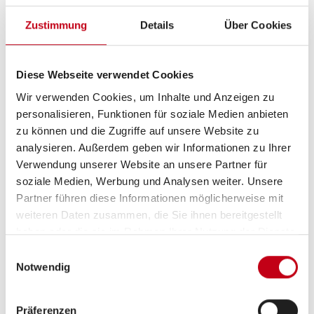
Ausstattung
Zustimmung
Details
Über Cookies
Heizung / Klima
Diese Webseite verwendet Cookies
Gasheizung
Wir verwenden Cookies, um Inhalte und Anzeigen zu
personalisieren, Funktionen für soziale Medien anbieten
zu können und die Zugriffe auf unsere Website zu
Sonstiges
analysieren. Außerdem geben wir Informationen zu Ihrer
Verwendung unserer Website an unsere Partner für
Nichtraucherfahrzeug
soziale Medien, Werbung und Analysen weiter. Unsere
Partner führen diese Informationen möglicherweise mit
weiteren Daten zusammen, die Sie ihnen bereitgestellt
haben oder die sie im Rahmen Ihrer Nutzung der Dienste
gesammelt haben.
Einwilligungsauswahl
Notwendig
Präferenzen