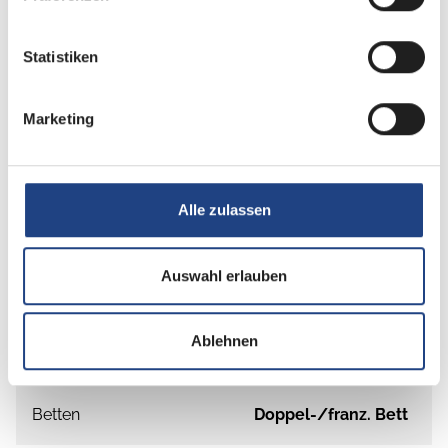
Grundrissbeschreibung
Statistiken
Doppel-/franz. Bett
ab 2 Schlafplätze
Marketing
Schlafplätze
2
Alle zulassen
Anzahl der Sitze mit Gurt
2
Auswahl erlauben
Sitzgruppe
L-Sitzgruppe
Ablehnen
Infrastruktur
Küche, WC
Betten
Doppel-/franz. Bett