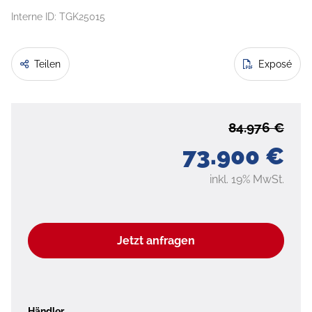
Interne ID: TGK25015
Teilen
Exposé
84.976 €
73.900 €
inkl. 19% MwSt.
Jetzt anfragen
Händler