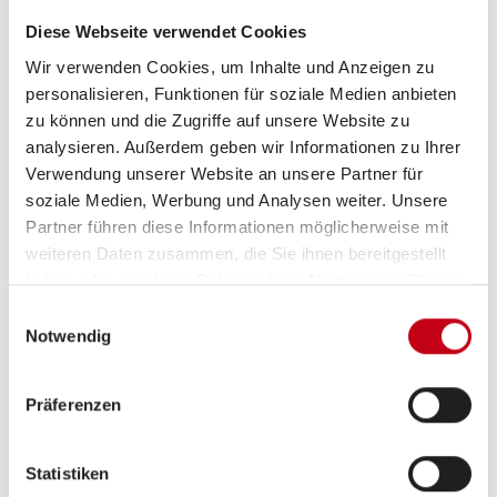
Diese Webseite verwendet Cookies
Aufbau
Wir verwenden Cookies, um Inhalte und Anzeigen zu
personalisieren, Funktionen für soziale Medien anbieten
Markise
zu können und die Zugriffe auf unsere Website zu
Heckgarage
analysieren. Außerdem geben wir Informationen zu Ihrer
Verwendung unserer Website an unsere Partner für
GFK-Dach
soziale Medien, Werbung und Analysen weiter. Unsere
Partner führen diese Informationen möglicherweise mit
weiteren Daten zusammen, die Sie ihnen bereitgestellt
haben oder die sie im Rahmen Ihrer Nutzung der Dienste
Küche
gesammelt haben.
Einwilligungsauswahl
Notwendig
3-Flammkocher
Präferenzen
Sanitär
Statistiken
WC